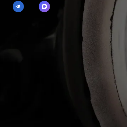
/ 01
Обслуживаем все
/ 02
Оценим
марки и модели
ремонта