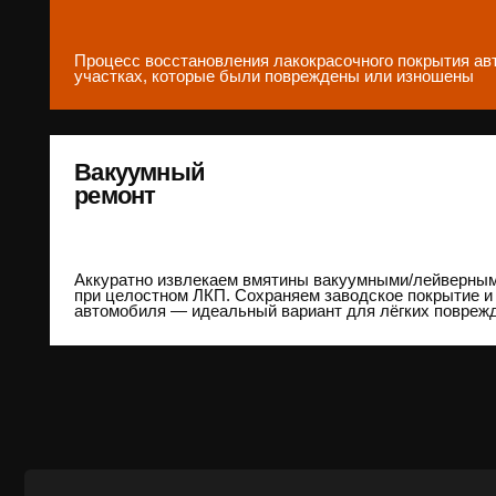
Детейлинг,
видно разн
/Услуги