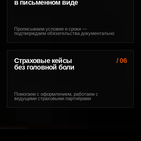
Страховые кейсы
/ 06
Жёсткий
без головной боли
качеств
омогаем с оформлением, работаем с
Проверяем 
едущими страховыми партнёрами
зазоры, отп
 лучшее качество
тчетом о каждом