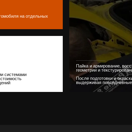
после которого
ицу