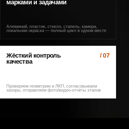
 контроль
/ 07
а
геометрию и ЛКП, согласовываем
равляем фото/видео-отчёты этапов