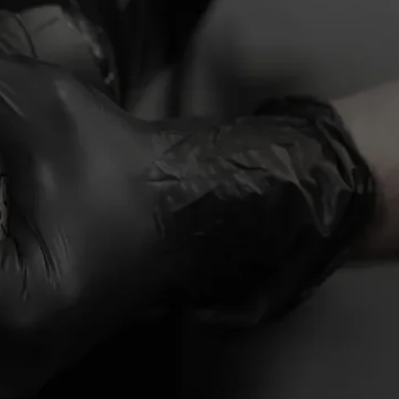
/ 04
Возможен любой
способ оплаты