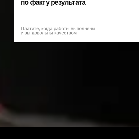
П
в
Мы предоставим Вам
работ с фото/видео о
этапе работ