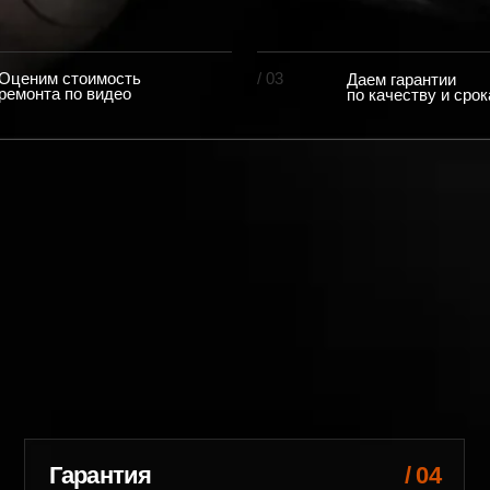
Эвакуа
до серв
Организуем
в цех — бе
Гарантия
/ 04
Работа
в письменном виде
марками
рописываем условия и сроки —
Алюминий, п
одтверждаем обязательства документально
локальная о