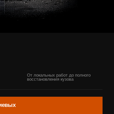
От локальных работ до полного
восстановления кузова
еометрию,
окраске
ле по заводским контрольным
етрии. Результат — правильные
правляемость