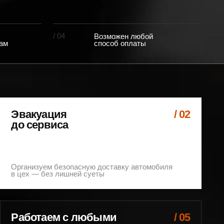
ция
/ 02
иса
 безопасную доставку автомобиля
з лишней суеты
ем с любыми
/ 05
 и задачами
ластик, стекло, стапель, камера,
краска — полный цикл в одном месте