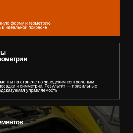
еплений, выравнивание
.
ит «как с завода»,