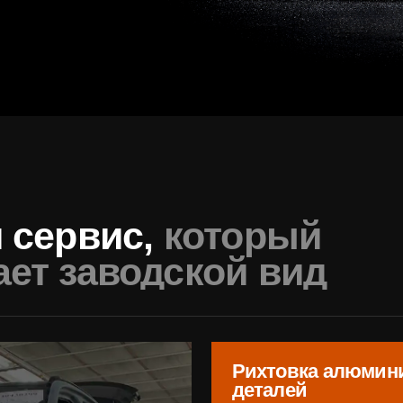
 заводской вид
Рихтовка алюминиевых
деталей
Возвращаем элементам точную форму и г
подготавливая поверхность к идеальной п
Стапельные работы
Восстановление геометрии
одгоняем
Корректируем несущие элементы на стапе
точкам, добиваясь точной посадки и симм
зазоры, ровные линии и предсказуемая у