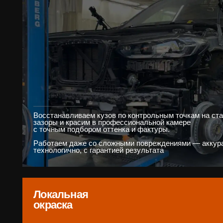
Локальная
окраска
Процесс восстановления лакокрасочного покрытия автомоби
участках, которые были повреждены или изношены
Вакуумный
ремонт
Аккуратно извлекаем вмятины вакуумными/лейверными сист
при целостном ЛКП. Сохраняем заводское покрытие и стоимо
автомобиля — идеальный вариант для лёгких повреждений