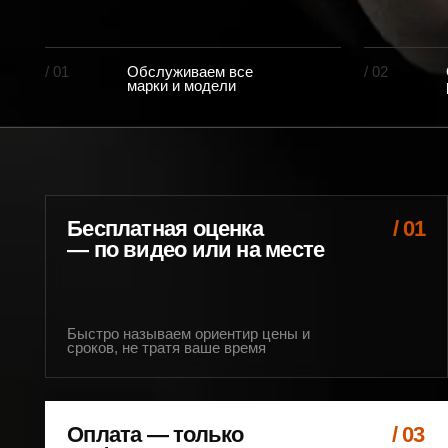
Бесплатная оценка
/ 01
— по видео или на месте
Быстро называем ориентир цены и
сроков, не тратя ваше время
Оплата — только
/ 03
по факту результата
Платите, когда работы выполнены
П
и вы довольны качеством
п