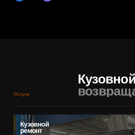
возвращает
/Услуги
Кузовной
ремонт
Восстанавливаем кузов по контрольным точкам на стапеле, п
зазоры и красим в профессиональной камере
с точным подбором оттенка и фактуры.
Работаем даже со сложными повреждениями — аккуратно,
технологично, с гарантией результата