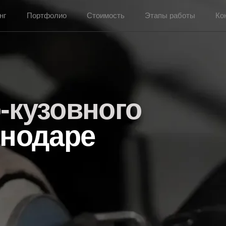
Портфолио
Стоимость
Этапы работы
Контакты
узовного
одаре