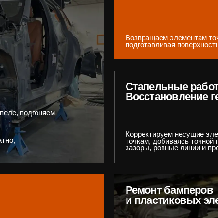
Ремонт бамперов
и пластиковых элементов
ля на отдельных
Пайка и армирование, восстановление кр
геометрии и текстурирование под оригинал
емами
После подготовки и окраски деталь выгляд
сть
выдерживая повседневные нагрузки.