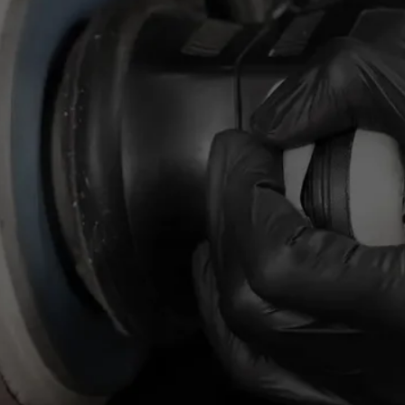
 стоимость
/ 03
Даем гарантии
 по видео
по качеству и срокам