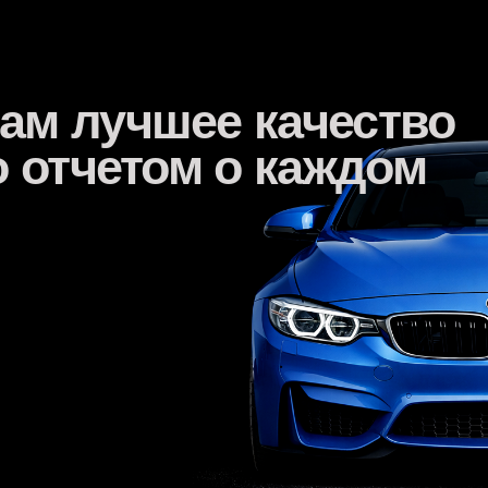
Tilda Publishin
ервис,
который